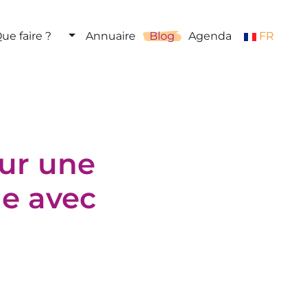
ue faire ?
Annuaire
Blog
Agenda
FR
our une
le avec