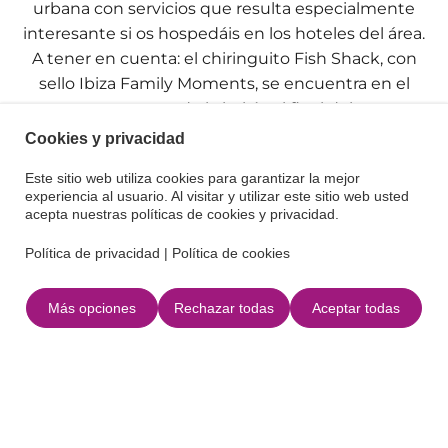
urbana con servicios que resulta especialmente
interesante si os hospedáis en los hoteles del área.
A tener en cuenta: el chiringuito Fish Shack, con
sello Ibiza Family Moments, se encuentra en el
extremo noreste de la bahía, al final del paseo.
Cookies y privacidad
Información práctica
Este sitio web utiliza cookies para garantizar la mejor
experiencia al usuario. Al visitar y utilizar este sitio web usted
acepta nuestras políticas de cookies y privacidad.
Distintivo: Playa sin Humos.
Política de privacidad
|
Política de cookies
Accesibilidad: pasarela.
Más opciones
Rechazar todas
Aceptar todas
Dimensiones: 900 m de longitud y 30 metros de
anchura media.
Sustrato exterior: arena blanca de grano medio.
Fondo marino: arenoso con presencia de praderas