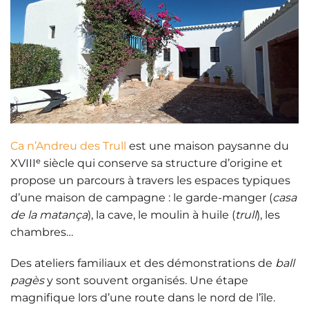
Ca n’Andreu des Trull
est une
maison paysanne du
XVIIIᵉ siècle
qui conserve
sa structure d’origine
et
propose un parcours à travers les espaces typiques
d’une maison de campagne : le garde-manger (
casa
de la matança
), la cave, le moulin à huile (
trull
), les
chambres…
Des
ateliers familiaux
et des démonstrations de
ball
pagès
y sont souvent organisés. Une étape
magnifique lors d’une route dans le nord de l’île.