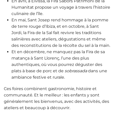
En
avril
, à Eivissa, la
Fira Sabors Patrimoni de la
Humanitat
propose un voyage à travers l’histoire
culinaire de l’île.
En mai,
Sant Josep
rend hommage à la
pomme
de terre rouge d’Ibiza
, et en
octobre
, à Sant
Jordi, la
Fira de la Sal
fait revivre les traditions
salinières avec ateliers, dégustations et même
des reconstitutions de la récolte du sel à la main.
Et en
décembre
, ne manquez pas la
Fira de sa
matança
à Sant Llorenç, l’une des plus
authentiques, où vous pourrez déguster des
plats à base de porc et de
sobrassada
dans une
ambiance festive et rurale.
Ces foires combinent gastronomie, histoire et
communauté. Et le meilleur : les enfants y sont
généralement les bienvenus, avec des activités, des
ateliers et beaucoup à découvrir.