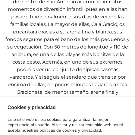
del centro de San Antonio acumulan infinitos
momentos de diversión infantil, pues en ellas han
pasado tradicionalmente sus días de verano las
familias locales. La mayor de ellas, Cala Gració, os
encantará gracias a su arena fina y blanca, sus
fondos seguros para el baño de los más pequeños y
su vegetación. Con 50 metros de longitud y 110 de
anchura, es una de las playas más bonitas de la
costa oeste. Además, en uno de sus extremos
podréis ver un conjunto de típicas casetas
varaderos. Y si seguís el sendero que transita por
encima de ellas, en pocos minutos llegaréis a Cala
Gracioneta, de menor tamaño, arena fina y
espectaculares aguas de color turquesa. En ambas
calas hay oferta de restauración, aunque Cala Gració
Cookies y privacidad
cuenta además con servicio de socorrismo, punto
Este sitio web utiliza cookies para garantizar la mejor
accesible y alquiler de patines de agua.
experiencia al usuario. Al visitar y utilizar este sitio web usted
acepta nuestras políticas de cookies y privacidad.