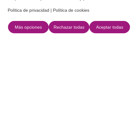
Información práctica
Política de privacidad
|
Política de cookies
Accesibilidad: accesos adaptados.
Más opciones
Rechazar todas
Aceptar todas
Dimensiones: 126 m de longitud y 55 metros de
anchura media.
Sustrato exterior: arena blanca y fina.
Fondo marino: arena y zonas rocosas, con presencia
de praderas de Posidonia oceánica según
incrementa la profundidad.
Volver