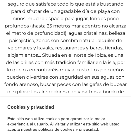
seguro que satisface todo lo que estáis buscando
para disfrutar de un agradable día de playa con
niños: mucho espacio para jugar, fondos poco
profundos (¡hasta 25 metros mar adentro no alcanza
el metro de profundidad!), aguas cristalinas, belleza
paisajística, zonas son sombra natural, alquiler de
velomares y kayaks, restaurantes y bares, tiendas,
alojamientos… Situada en el norte de Ibiza, es una
de las orillas con más tradición familiar en la isla, por
lo que os encontraréis muy a gusto. Los pequeños
pueden divertirse con seguridad en sus aguas con
fondo arenoso, buscar peces con las gafas de bucear
o explorar los alrededores con vosotros a bordo de
una embarcación con o sin motor. ¡Una verdadera
piscina natural para vuestra escapada al norte de
Cookies y privacidad
Ibiza!
Este sitio web utiliza cookies para garantizar la mejor
experiencia al usuario. Al visitar y utilizar este sitio web usted
acepta nuestras políticas de cookies y privacidad.