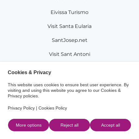
Eivissa Turismo
Visit Santa Eularia
SantJosep.net
Visit Sant Antoni
Visit Sant Joan
Cookies & Privacy
This website uses cookies to ensure best user experience. By
Avertissement légal
Politique de cookies
visiting and using this website you agree to our Cookies &
Privacy policies.
Politique de confidentialité
Contact
Privacy Policy
|
Cookies Policy
Téléchargements
More options
Reject all
Accept all