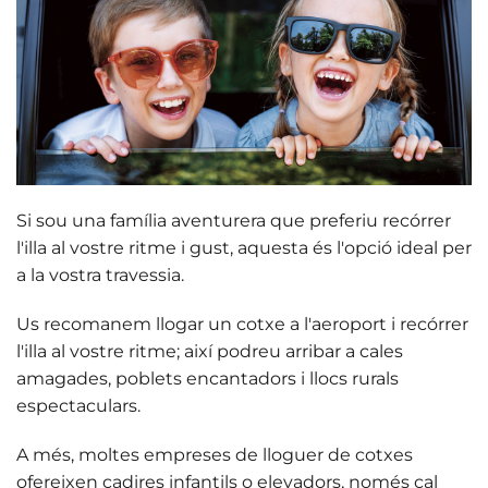
Si sou una família aventurera que preferiu recórrer
l'illa al vostre ritme i gust, aquesta és l'opció ideal per
a la vostra travessia.
Us recomanem
llogar un cotxe
a l'aeroport i recórrer
l'illa al vostre ritme; així podreu arribar a cales
amagades, poblets encantadors i llocs rurals
espectaculars.
A més, moltes empreses de lloguer de cotxes
ofereixen
cadires infantils o elevadors
, només cal