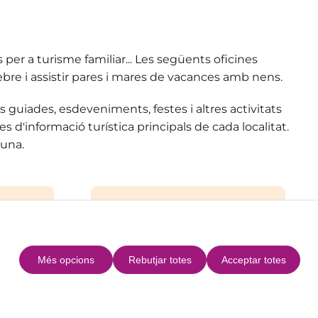
per a turisme familiar... Les següents oficines
 rebre i assistir pares i mares de vacances amb nens.
s guiades, esdeveniments, festes i altres activitats
d'informació turística principals de cada localitat.
cuna.
Més opcions
Rebutjar totes
Acceptar totes