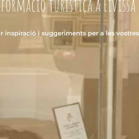
formació turística a Eivissa 
r inspiració i suggeriments per a les vostre