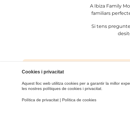
A Ibiza Family M
familiars perfect
Si tens pregunte
desit
Cookies i privacitat
Aquest lloc web utilitza cookies per a garantir la millor exper
les nostres polítiques de cookies i privacitat.
Crida'ns
Política de privacitat
|
Política de cookies
971 30 24 90