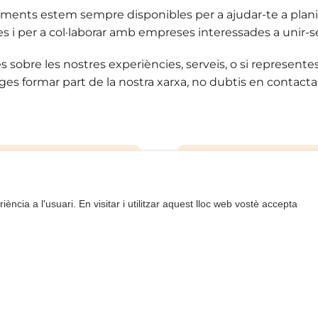
oments estem sempre disponibles per a ajudar-te a planif
es i per a col·laborar amb empreses interessades a unir-se
s sobre les nostres experiències, serveis, o si represente
ges formar part de la nostra xarxa, no dubtis en contacta
iència a l'usuari. En visitar i utilitzar aquest lloc web vostè accepta
inf