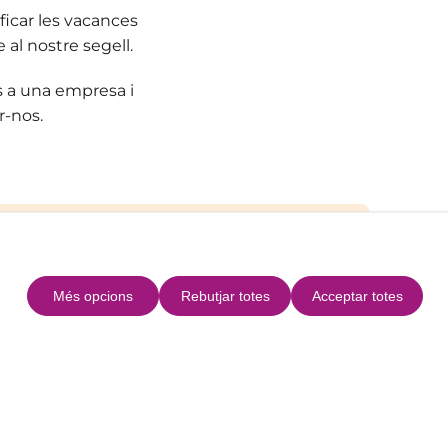
icar les vacances
 al nostre segell.
s a una empresa i
r-nos.
Més opcions
Rebutjar totes
Acceptar totes
Escriu-nos
o@ibizafamilymoments.es