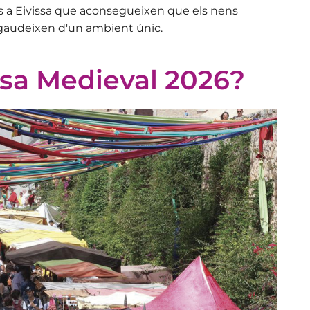
s
a Eivissa
que aconsegueixen que els nens
gaudeixen d'un ambient únic.
ssa Medieval 2026?