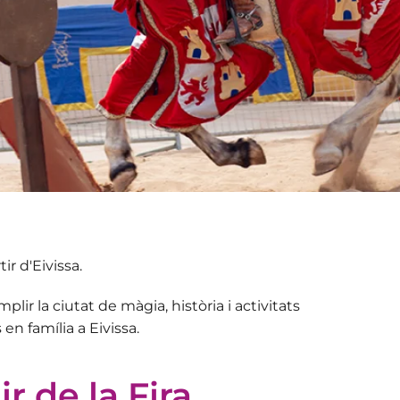
ir d'Eivissa.
mplir la ciutat de màgia
, història i activitats
en família a Eivissa.
r de la Fira