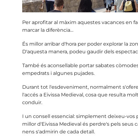
Per aprofitar al màxim aquestes vacances en fam
marcar la diferència…
És millor arribar d'hora per poder explorar la z
D'aquesta manera, podeu
gaudir dels espectac
També és aconsellable portar sabates còmodes, j
empedrats i algunes pujades.
Durant tot l'esdeveniment, normalment s'oferei
l'accés a Eivissa Medieval, cosa que resulta molt
conduir.
I un consell essencial: simplement deixeu-vos p
millor d'Eivissa Medieval és perdre's pels seus c
nens s'admirin de cada detall.