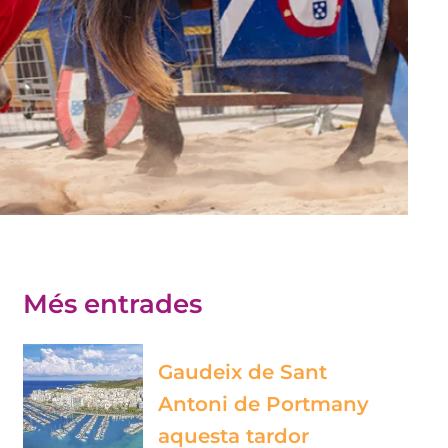
Més entrades
Gaudeix de Sant
Antoni de Portmany
aquesta tardor