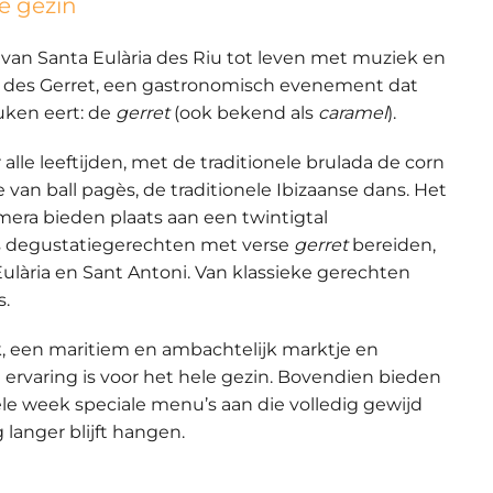
e gezin
 van
Santa Eulària des Riu
tot leven met muziek en
a des Gerret
, een gastronomisch evenement dat
uken eert: de
gerret
(ook bekend als
caramel
).
alle leeftijden, met de traditionele
brulada de corn
e van
ball pagès
, de traditionele Ibizaanse dans. Het
amera
bieden plaats aan
een twintigtal
s
degustatiegerechten
met verse
gerret
bereiden,
ulària en Sant Antoni
. Van klassieke gerechten
s.
k
, een
maritiem en ambachtelijk marktje
en
 ervaring is voor het hele gezin. Bovendien bieden
ele week
speciale menu’s
aan die volledig gewijd
 langer blijft hangen.