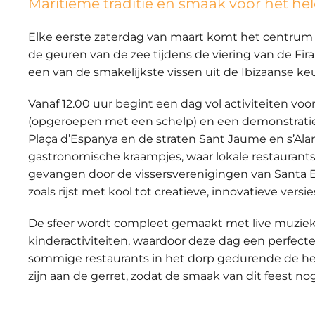
Maritieme traditie en smaak voor het hel
Elke
eerste zaterdag van maart
komt het centrum
de geuren van de zee tijdens de viering van de
Fir
een van de smakelijkste vissen uit de Ibizaanse ke
Vanaf
12.00
uur
begint een dag vol activiteiten voor 
(opgeroepen met een schelp) en een demonstrati
Plaça d’Espanya
en de straten
Sant Jaume en s’Al
gastronomische kraampjes
, waar lokale restaurant
gevangen door de vissersverenigingen van
Santa E
zoals rijst met kool tot creatieve, innovatieve versie
De sfeer wordt compleet gemaakt met
live muzie
kinderactiviteiten
, waardoor deze dag een perfecte
sommige restaurants in het dorp gedurende de h
zijn aan de
gerret
, zodat de smaak van dit feest nog