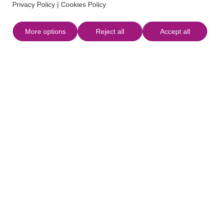
Privacy Policy
|
Cookies Policy
ontdekken met het gezin
More options
Reject all
Accept all
Eivissa
Bezoekerscentrum Madina Yabisa