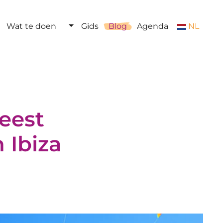
Wat te doen
Gids
Blog
Agenda
NL
meest
 Ibiza