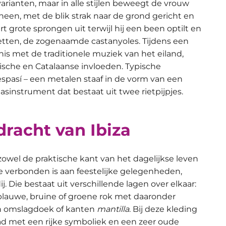
arianten, maar in alle stijlen beweegt de vrouw
heen, met de blik strak naar de grond gericht en
grote sprongen uit terwijl hij een been optilt en
tten, de zogenaamde castanyoles. Tijdens een
nis met de traditionele muziek van het eiland,
che en Catalaanse invloeden. Typische
espasí – een metalen staaf in de vorm van een
asinstrument dat bestaat uit twee rietpijpjes.
dracht van Ibiza
 zowel de praktische kant van het dagelijkse leven
ie verbonden is aan feestelijke gelegenheden,
j. Die bestaat uit verschillende lagen over elkaar:
blauwe, bruine of groene rok met daaronder
n omslagdoek of kanten
mantilla
. Bij deze kleding
aad met een rijke symboliek en een zeer oude