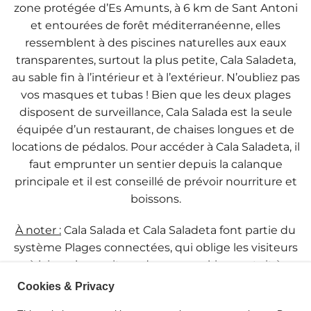
zone protégée d’Es Amunts, à 6 km de Sant Antoni
et entourées de forêt méditerranéenne, elles
ressemblent à des piscines naturelles aux eaux
transparentes, surtout la plus petite, Cala Saladeta,
au sable fin à l’intérieur et à l’extérieur. N’oubliez pas
vos masques et tubas ! Bien que les deux plages
disposent de surveillance, Cala Salada est la seule
équipée d’un restaurant, de chaises longues et de
locations de pédalos. Pour accéder à Cala Saladeta, il
faut emprunter un sentier depuis la calanque
principale et il est conseillé de prévoir nourriture et
boissons.
À noter :
Cala Salada et Cala Saladeta font partie du
système Plages connectées, qui oblige les visiteurs
à laisser leur voiture dans un parking gratuit à
l’extérieur de Sant Antoni et à prendre la navette
Cookies & Privacy
jusqu’à la plage. Il est également possible de s’y