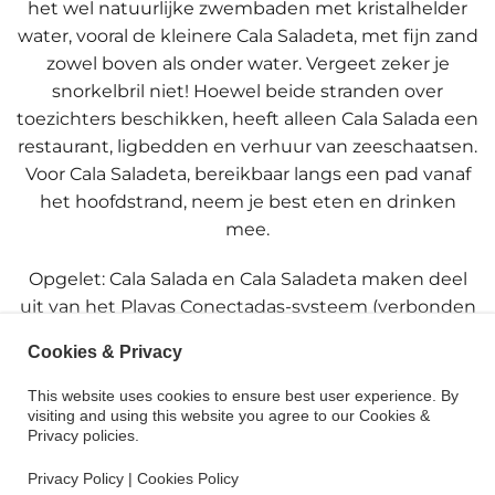
het wel natuurlijke zwembaden met kristalhelder
water, vooral de kleinere Cala Saladeta, met fijn zand
zowel boven als onder water. Vergeet zeker je
snorkelbril niet! Hoewel beide stranden over
toezichters beschikken, heeft alleen Cala Salada een
restaurant, ligbedden en verhuur van zeeschaatsen.
Voor Cala Saladeta, bereikbaar langs een pad vanaf
het hoofdstrand, neem je best eten en drinken
mee.
Opgelet: Cala Salada en Cala Saladeta maken deel
uit van het Playas Conectadas-systeem (verbonden
strand), dat bezoekers verplicht hun auto achter te
Cookies & Privacy
laten op een gratis parkeerplaats aan de rand van
Sant Antoni en met de bus naar het strand te gaan.
This website uses cookies to ensure best user experience. By
visiting and using this website you agree to our Cookies &
Toegang per boot is tijdens de zomermaanden ook
Privacy policies.
mogelijk via de reguliere veerverbinding tussen het
strand en de haven van Sant Antoni.
Privacy Policy
|
Cookies Policy