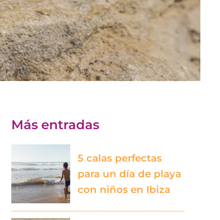
Más entradas
5 calas perfectas
para un día de playa
con niños en Ibiza