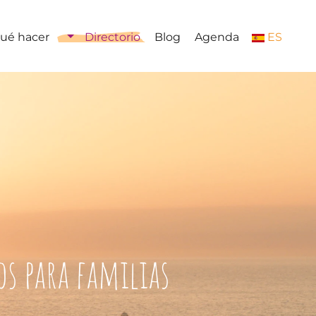
ué hacer
Directorio
Blog
Agenda
ES
os para familias