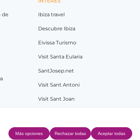
INTERÉS
n de
Ibiza travel
Descubre Ibiza
Eivissa Turismo
Visit Santa Eularia
SantJosep.net
ra
Visit Sant Antoni
Visit Sant Joan
Más opciones
Rechazar todas
Aceptar todas