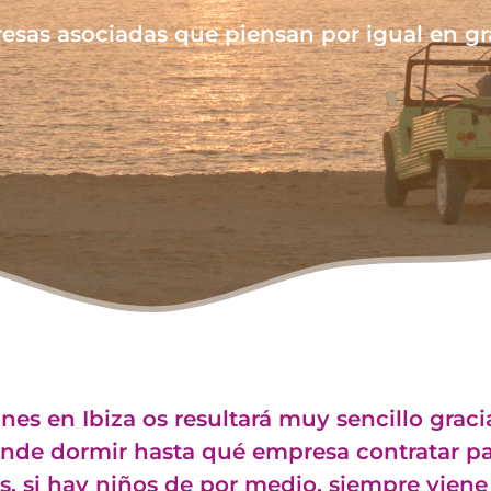
esas asociadas que piensan por igual en g
es en Ibiza os resultará muy sencillo gracia
dónde dormir hasta qué empresa contratar pa
is, si hay niños de por medio, siempre vien