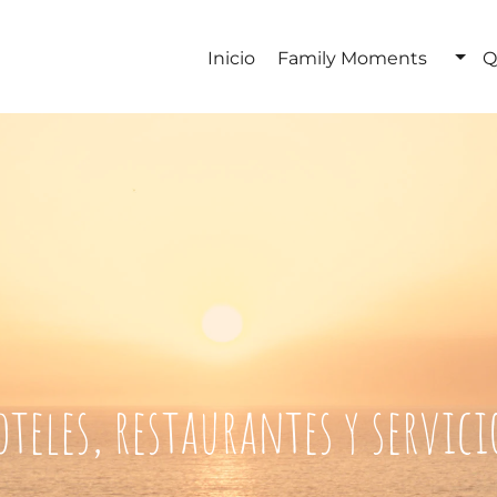
Inicio
Family Moments
Q
oteles, restaurantes y servici