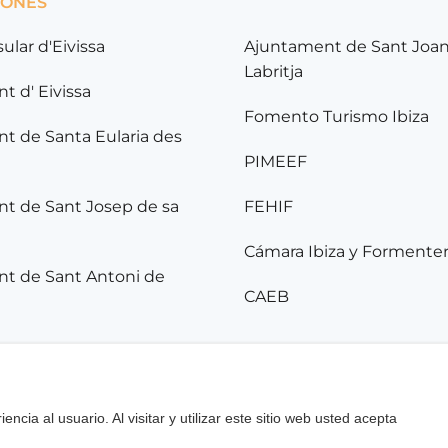
IONES
sular d'Eivissa
Ajuntament de Sant Joa
Labritja
t d' Eivissa
Fomento Turismo Ibiza
t de Santa Eularia des
PIMEEF
t de Sant Josep de sa
FEHIF
Cámara Ibiza y Formente
t de Sant Antoni de
CAEB
acidad
Contacta
Descargas
encia al usuario. Al visitar y utilizar este sitio web usted acepta