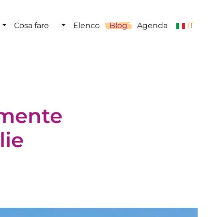
Cosa fare
Elenco
Blog
Agenda
IT
ilmente
lie