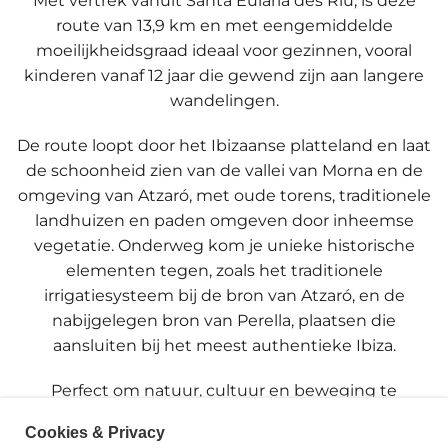
Met vertrek vanuit
Santa Eulària des Riu
, is deze
route van
13,9 km
en met een
gemiddelde
moeilijkheidsgraad
ideaal voor gezinnen, vooral
kinderen vanaf 12 jaar
die gewend zijn aan langere
wandelingen.
De route loopt door het
Ibizaanse platteland
en laat
de schoonheid zien van de
vallei van Morna
en de
omgeving van
Atzaró
, met oude torens, traditionele
landhuizen en paden omgeven door inheemse
vegetatie. Onderweg kom je unieke historische
elementen tegen, zoals het
traditionele
irrigatiesysteem
bij de
bron van Atzaró
, en de
nabijgelegen
bron van Perella
, plaatsen die
aansluiten bij het meest authentieke Ibiza.
Perfect om natuur, cultuur en beweging te
combineren tijdens één wandeling en de rustige,
Cookies & Privacy
mooie gebieden van het binnenland van het eiland