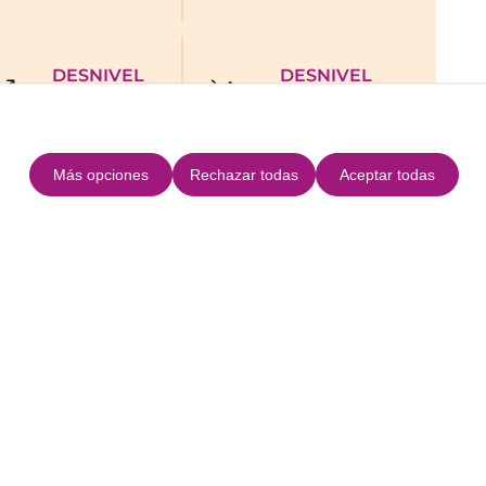
DESNIVEL
DESNIVEL
SUBIDA
BAJADA
uta
Más opciones
Rechazar todas
Aceptar todas
+
−