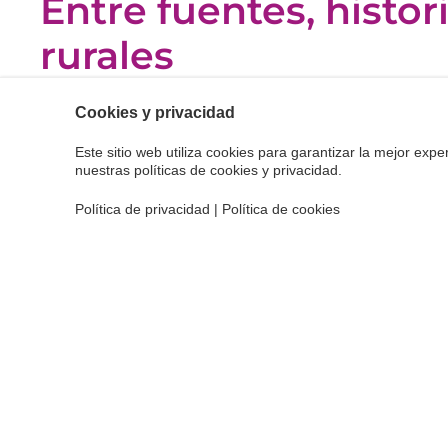
Entre fuentes, histor
rurales
Con salida desde Santa Eulària des Riu, esta ruta de
Cookies y privacidad
disfrutar del entorno natural de la isla en familia,
Este sitio web utiliza cookies para garantizar la mejor experi
años que ya estén acostumbrados a caminatas de c
nuestras políticas de cookies y privacidad.
El recorrido transcurre por el campo ibicenco, permi
Política de privacidad
|
Política de cookies
Morna y la zona de Atzaró, donde se alzan antiguas 
caminos rodeados de vegetación autóctona. A lo la
elementos históricos únicos, como el sistema de rie
y visitar también la cercana fuente de Perella, enc
auténtica.
Una propuesta perfecta para combinar naturaleza, cu
explorando a pie algunos de los rincones más tranquil