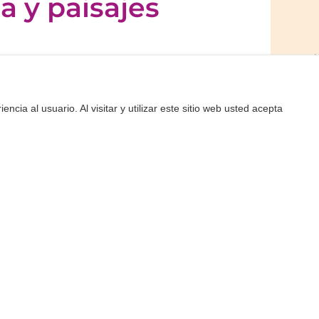
ia y paisajes
 13,9 km y dificultad media es ideal para
 especialmente con niños mayores de 12
encia al usuario. Al visitar y utilizar este sitio web usted acepta
ierta duración.
R
tiéndote descubrir la belleza del valle de
torres, casas payesas tradicionales y
rgo del trayecto podrás contemplar
go tradicional junto a la fuente de Atzaró
laves que conectan con la Ibiza más
ltura y ejercicio en una sola jornada,
os y bellos del interior de la isla.