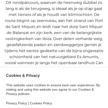
Dit rondparcours, waarvan de heenweg dubbel zo
lang is als de terugweg, is ideaal als je op stap gaat
met tieners of als je houdt van klimtochten. De
route begint op zeeniveau, aan het strand van Port
de Sant Miquel, en leidt naar het dorp Sant Miquel
de Balansat en zijn kerk, een van de belangrijkste
vestingkerken van Ibiza. Over delen verharde weg,
geasfalteerde paden en zandweggetjes geniet je
tijdens het eerste gedeelte van de bijna ongerepte
schoonheid van het natuurgebied Es Amunts,
vooral wanneer je langs het openbaar landhuis Can
Cosmi wandelt, halverwege de route. Hier kun je
even rusten, iets eten en genieten van een
Cookies & Privacy
fantastisch uitzicht over het noorden van het eiland.
This website uses cookies to ensure best user experience. By
Na Sant Miquel keer je terug langs de weg richting
visiting and using this website you agree to our Cookies &
Sant Joan, om daarna een pad te volgen dat
Privacy policies.
vroeger door de lokale bevolking van het gebied
Privacy Policy
|
Cookies Policy
werd gebruikt.