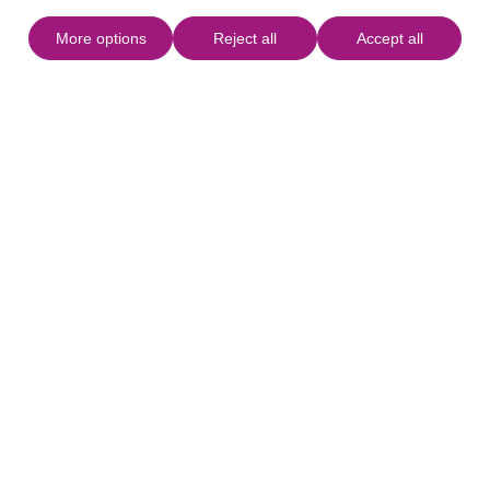
More options
Reject all
Accept all
Kenmerken
KM
18,8km
TIJD
5h 25m