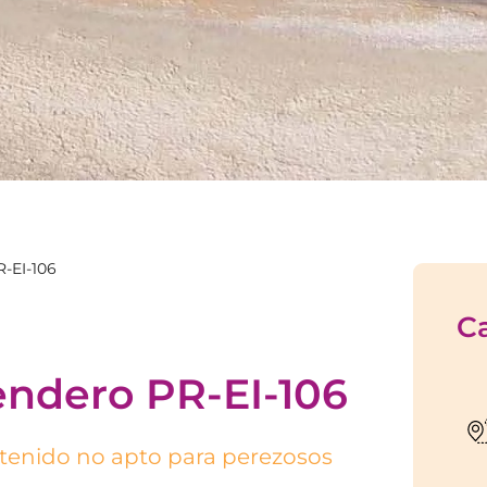
R-EI-106
Ca
endero PR-EI-106
tenido no apto para perezosos