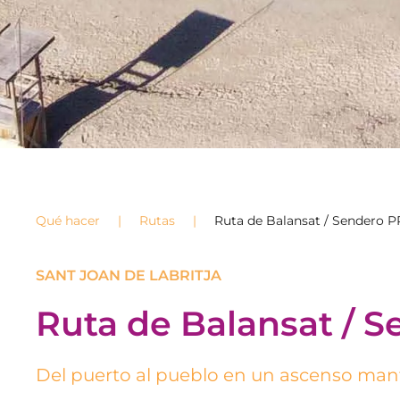
Qué hacer
Rutas
Ruta de Balansat / Sendero P
SANT JOAN DE LABRITJA
Ruta de Balansat / S
Del puerto al pueblo en un ascenso man