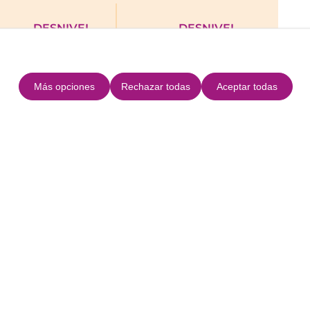
DESNIVEL
DESNIVEL
SUBIDA
BAJADA
357m
357m
Más opciones
Rechazar todas
Aceptar todas
uta
+
−