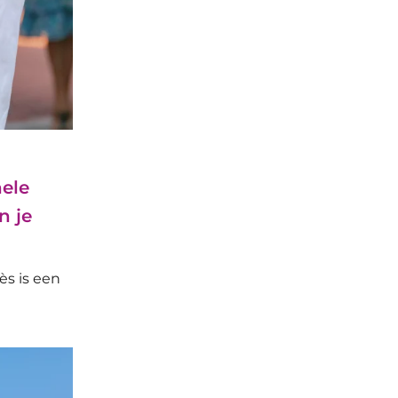
nele
n je
ès is een