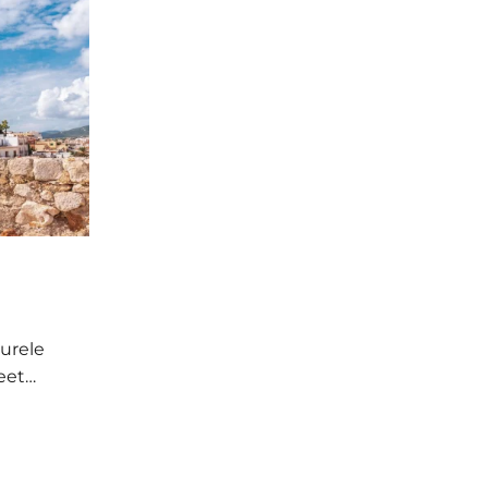
urele
weet…