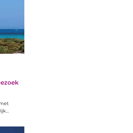
bezoek
 met
ijk…