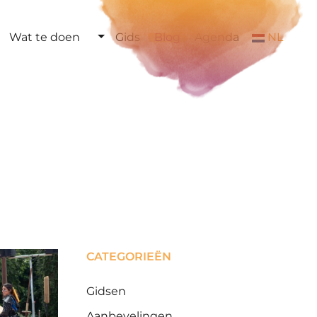
Wat te doen
Gids
Blog
Agenda
NL
CATEGORIEËN
Gidsen
Aanbevelingen