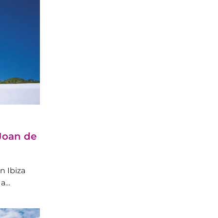
 Joan de
n Ibiza
 a…