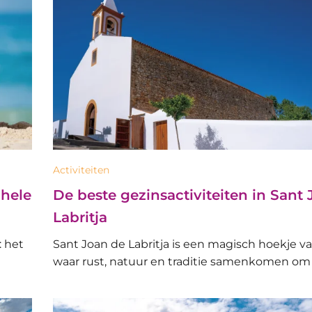
Activiteiten
 hele
De beste gezinsactiviteiten in Sant
Labritja
: het
Sant Joan de Labritja is een magisch hoekje va
waar rust, natuur en traditie samenkomen om