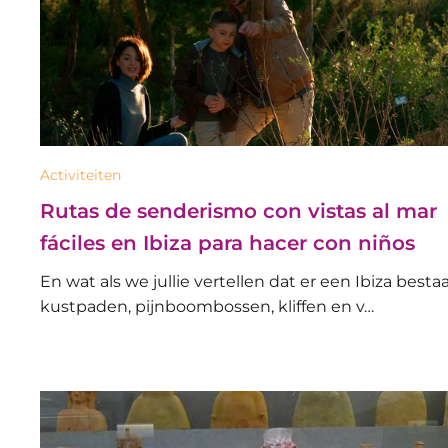
Activiteiten
Rutas de senderismo con vistas al mar
fáciles en Ibiza para hacer con niños
En wat als we jullie vertellen dat er een Ibiza bestaa
kustpaden, pijnboombossen, kliffen en v…