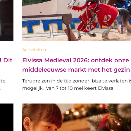
Activiteiten
 Dit
Eivissa Medieval 2026: ontdek onze
middeleeuwse markt met het gezin
cte
Terugreizen in de tijd zonder Ibiza te verlaten i
…
mogelijk. Van 7 tot 10 mei keert Eivissa…