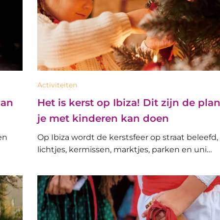
Activiteiten
van
Het is kerst op Ibiza! Dit zijn de pl
je met kinderen kan doen
en
Op Ibiza wordt de kerstsfeer op straat beleefd,
lichtjes, kermissen, marktjes, parken en uni…