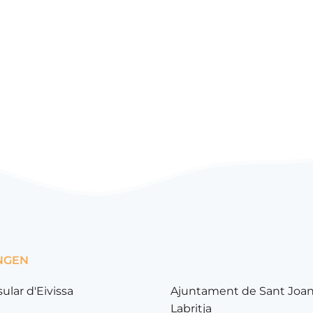
NGEN
sular d'Eivissa
Ajuntament de Sant Joa
Labritja