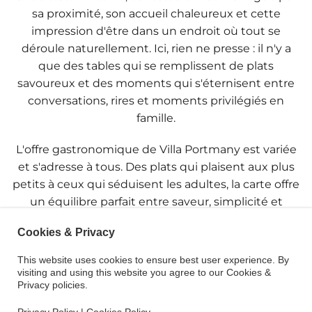
sa proximité, son accueil chaleureux et cette
impression d'être dans un endroit où tout se
déroule naturellement. Ici, rien ne presse : il n'y a
que des tables qui se remplissent de plats
savoureux et des moments qui s'éternisent entre
conversations, rires et moments privilégiés en
famille.
L'offre gastronomique de Villa Portmany est variée
et s'adresse à tous. Des plats qui plaisent aux plus
petits à ceux qui séduisent les adultes, la carte offre
un équilibre parfait entre saveur, simplicité et
qualité. C'est le genre d'endroit où l'on sait que
Cookies & Privacy
chacun y trouvera son bonheur, sans tracas ni stress.
This website uses cookies to ensure best user experience. By
De plus, son ambiance paisible en fait un endroit
visiting and using this website you agree to our Cookies &
idéal pour faire une pause en cours de journée ou
Privacy policies.
pour profiter d'un dîner tranquille après avoir