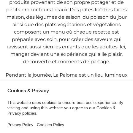
produits provenant de son propre potager et de
petits producteurs locaux. Des pâtes fraîches faites
maison, des légumes de saison, du poisson du jour
ainsi que des plats végétariens et végétaliens
composent un menu où chaque recette est
préparée avec soin, pour créer des saveurs qui
ravissent aussi bien les enfants que les adultes. Ici,
manger devient une expérience qui allie plaisir,
découverte et moments de partage.
Pendant la journée, La Paloma est un lieu lumineux
et décontracté, idéal pour les petits-déjeuners en
famille, les salades fraîches, les jus de fruits frais ou
Cookies & Privacy
les focaccias tout juste sorties du four. Le soir venu,
This website uses cookies to ensure best user experience. By
son jardin se transforme en un cadre enchanteur
visiting and using this website you agree to our Cookies &
pour des dîners sous les étoiles, où les enfants
Privacy policies.
peuvent jouer pendant que leurs parents
Privacy Policy
|
Cookies Policy
dégustent des plats préparés avec soin et amour.