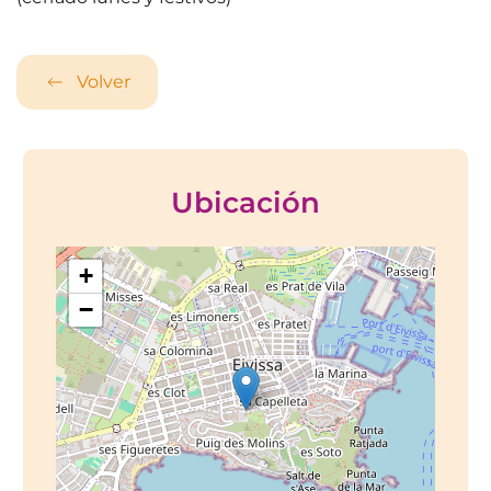
Volver
Ubicación
+
−