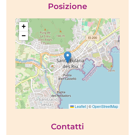
Posizione
+
−
Leaflet
|
©
OpenStreetMap
Contatti