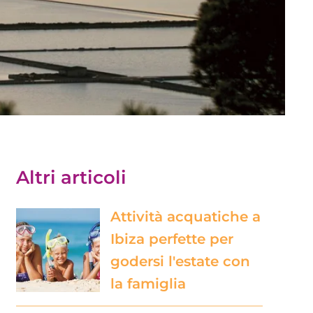
Altri articoli
Attività acquatiche a
Ibiza perfette per
godersi l'estate con
la famiglia