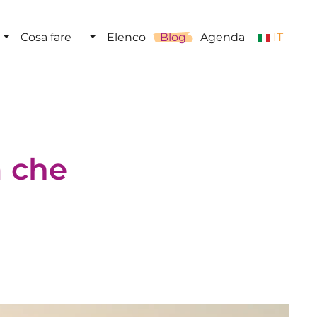
Cosa fare
Elenco
Blog
Agenda
IT
a che