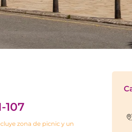
Ca
I-107
luye zona de picnic y un