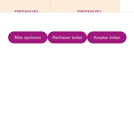
DESNIVEL
DESNIVEL
SUBIDA
BAJADA
229m
226m
Más opciones
Rechazar todas
Aceptar todas
uta
+
−