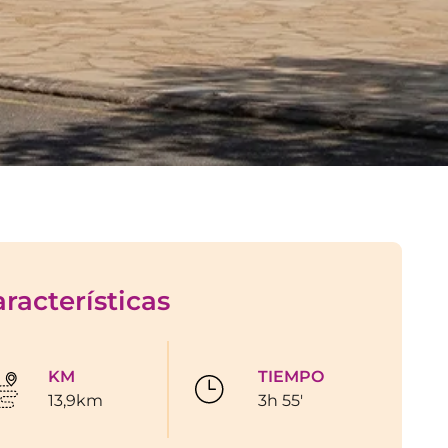
racterísticas
KM
TIEMPO
13,9km
3h 55'