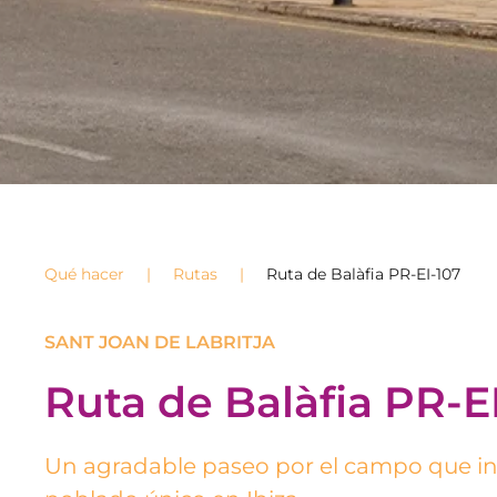
Qué hacer
Rutas
Ruta de Balàfia PR-EI-107
SANT JOAN DE LABRITJA
Ruta de Balàfia PR-E
Un agradable paseo por el campo que inc