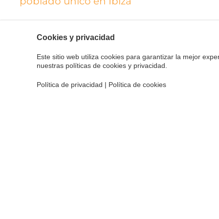
poblado único en Ibiza
Bosques de pinar, arquitectura tradicional y campos
circular por el norte de la isla apta para ir con niños
Cookies y privacidad
itinerario discurre principalmente por caminos veci
Este sitio web utiliza cookies para garantizar la mejor experi
Miquel, el pueblo donde comienza la ruta, con una
nuestras políticas de cookies y privacidad.
salvar en la primera parte del recorrido.
Política de privacidad
|
Política de cookies
Una vez lleguéis a Sant Llorenç, podréis visitar su ig
ambiental de Es Amunts -el eje montañoso que se ext
cercano poblado de Balàfia, uno de los ejemplos má
de la isla. Y para reponer fuerzas para el regreso, e
Musson, una finca pública con zonas para hacer pic