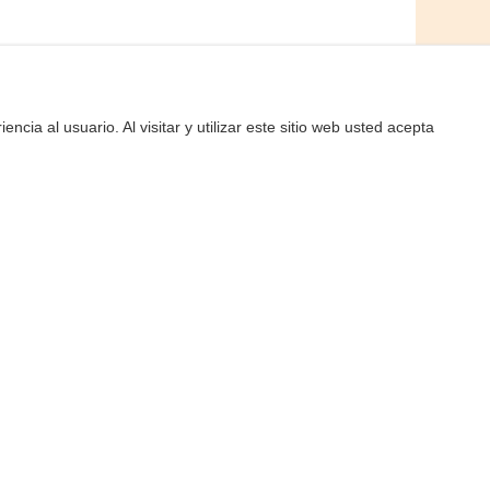
 de cultivo y frutales asoman en esta ruta
. Con una distancia total de 14,95 km, el
nales entre Sant Sant Llorenç y Sant
encia al usuario. Al visitar y utilizar este sitio web usted acepta
 pendiente ascendente de casi 229 m a
R
lesia, el centro de interpretación
iende por el noroeste de la isla-, y el
s singulares de arquitectura tradicional
ncontraréis el área de recreo Can Pere
nic.