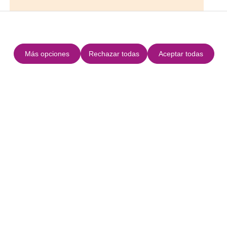
Contacto
Más opciones
Rechazar todas
Aceptar todas
E-mail
Teléfono
Web