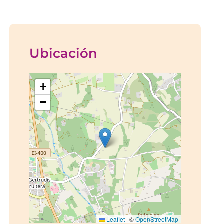
Ubicación
+
−
Leaflet
|
©
OpenStreetMap