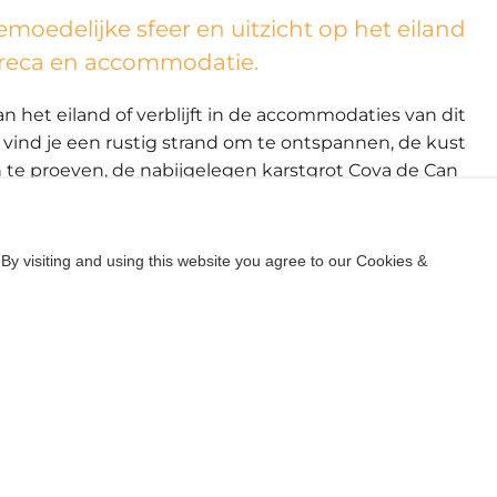
emoedelijke sfeer en uitzicht op het eiland
oreca en accommodatie.
n het eiland of verblijft in de accommodaties van dit
l vind je een rustig strand om te ontspannen, de kust
 te proeven, de nabijgelegen karstgrot Cova de Can
 de wilde baaien Es Caló des Moltons en Es Pas de
iertjes, biedt deze prachtige, diepe V-vormige baai
e zwakke wind die landinwaarts waait. Het strand
By visiting and using this website you agree to our Cookies &
n zanderige ondergrond met rotsachtige delen.