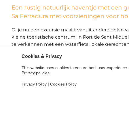
Een rustig natuurlijk haventje met een g
Sa Ferradura met voorzieningen voor h
Of je nu een excursie maakt vanuit andere delen va
kleine toeristische centrum, in Port de Sant Mique
te verkennen met een waterfiets, lokale gerechten
Marça te bezoeken of een wandeling te maken naar
Cookies & Privacy
s’Illa des Bosc. Gelegen bij de monding van drie riv
een veilige zwemomgeving voor kinderen dankzij d
This website uses cookies to ensure best user experience. 
heeft een normaal verloop van de zeebodem en ee
Privacy policies.
Privacy Policy
|
Cookies Policy
Praktische informatie
Afmetingen: 140 m lang en 60 m breed.
Bodemtype: middelgrof wit zand.