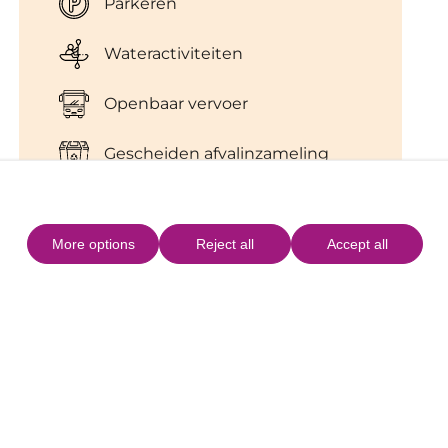
Parkeren
Wateractiviteiten
Openbaar vervoer
Gescheiden afvalinzameling
Douches
More options
Reject all
Accept all
Reddingszwemmer
Verhuur van ligstoelen
Locatie
+