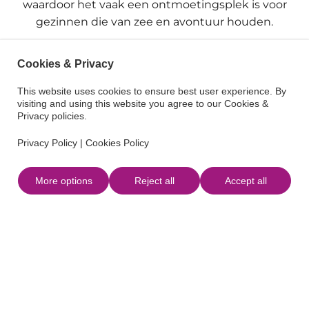
waardoor het vaak een ontmoetingsplek is voor
gezinnen die van zee en avontuur houden.
De natuurlijke omgeving maakt het ideaal om te
Cookies & Privacy
wandelen, in het zand te spelen of gewoon te
ontspannen in de zon. Er zijn diverse nabijgelegen
This website uses cookies to ensure best user experience. By
restaurants met opties voor iedereen.
visiting and using this website you agree to our Cookies &
Privacy policies.
Eenvoudig bereikbaar vanaf Santa Eulària richting
Privacy Policy
|
Cookies Policy
Es Canar. Cala Nova is een perfecte keuze voor wie
natuur, ruimte en onvergetelijke gezinsmomenten
More options
Reject all
Accept all
zoekt.
Terug