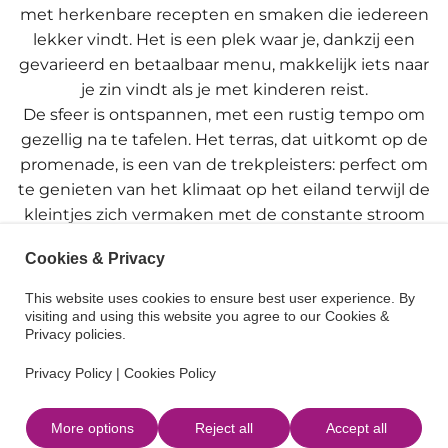
met herkenbare recepten en smaken die iedereen
lekker vindt. Het is een plek waar je, dankzij een
gevarieerd en betaalbaar menu, makkelijk iets naar
je zin vindt als je met kinderen reist.
De sfeer is ontspannen, met een rustig tempo om
gezellig na te tafelen. Het terras, dat uitkomt op de
promenade, is een van de trekpleisters: perfect om
te genieten van het klimaat op het eiland terwijl de
kleintjes zich vermaken met de constante stroom
mensen en de omgeving.
Cookies & Privacy
Een ander pluspunt is het gevoel van nabijheid, wat
altijd gewaardeerd wordt als je met het gezin reist.
This website uses cookies to ensure best user experience. By
Alles is ontworpen om de ervaring comfortabel en
visiting and using this website you agree to our Cookies &
Privacy policies.
natuurlijk te maken, zonder onnodige formaliteiten.
Na de lunch kan het plan gemakkelijk worden
Privacy Policy
|
Cookies Policy
voortgezet met een wandeling langs de zee, een
stop in een nabijgelegen plaats of gewoon de dag
More options
Reject all
Accept all
laten verlopen in het ontspannen tempo van Santa