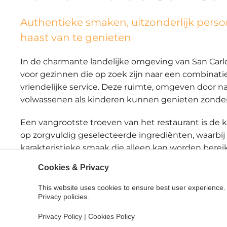
Authentieke smaken, uitzonderlijk per
haast van te genieten
In de charmante landelijke omgeving van San Carlos 
voor gezinnen die op zoek zijn naar een combinati
vriendelijke service. Deze ruimte, omgeven door n
volwassenen als kinderen kunnen genieten zonder 
Een vangrootste troeven van het restaurant is de 
op zorgvuldig geselecteerde ingrediënten, waarbij 
karakteristieke smaak die alleen kan worden berei
keuken. De gerechten zijn royaal, ontworpen om t
Cookies & Privacy
waardoor het gemakkelijk is om te kiezen als je me
This website uses cookies to ensure best user experience. 
Maar als er iets is dat echt het verschil maakt bij La
Privacy policies.
Zowel obers als koks voegen waarde toe naast het et
Privacy Policy
|
Cookies Policy
bereid om de ervaring aangenaam te maken, vooral 