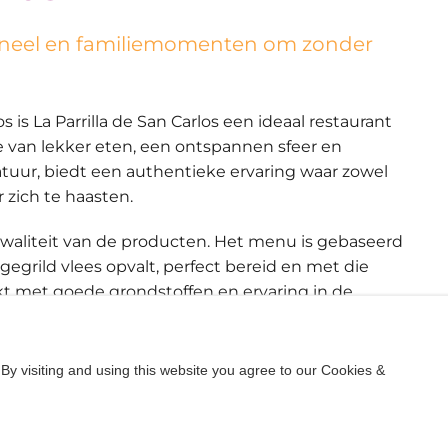
soneel en familiemomenten om zonder
is La Parrilla de San Carlos een ideaal restaurant
e van lekker eten, een ontspannen sfeer en
atuur, biedt een authentieke ervaring waar zowel
zich te haasten.
kwaliteit van de producten. Het menu is gebaseerd
gegrild vlees opvalt, perfect bereid en met die
kt met goede grondstoffen en ervaring in de
e delen en aangepast aan verschillende smaken,
t het gezin gaat.
By visiting and using this website you agree to our Cookies &
 Parrilla de San Carlos, dan is het wel het personeel.
en. De bediening is vriendelijk, attent en altijd
als er kinderen aan tafel zitten. Deze combinatie