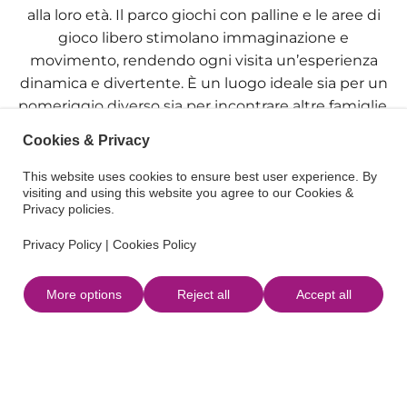
alla loro età. Il parco giochi con palline e le aree di
gioco libero stimolano immaginazione e
movimento, rendendo ogni visita un’esperienza
dinamica e divertente. È un luogo ideale sia per un
pomeriggio diverso sia per incontrare altre famiglie.
Cookies & Privacy
Sa Jungla, inoltre, si distingue per essere uno spazio
specializzato nell’
organizzazione di compleanni ed
This website uses cookies to ensure best user experience. By
eventi per bambini.
Vengono organizzate feste
visiting and using this website you agree to our Cookies &
Privacy policies.
personalizzate durante le quali non mancano
divertimento, atmosfera festiva e comfort per i
Privacy Policy
|
Cookies Policy
genitori. Se cercate un posto pratico e accogliente
per festeggiare il compleanno del vostro bimbo a
More options
Reject all
Accept all
Ibiza, qui troverete una proposta pensata affinché
tutto sia facile e speciale.
Mentre i bambini giocano, gli adulti possono
rilassarsi nell’
area bar
, dove è possibile bere un buon