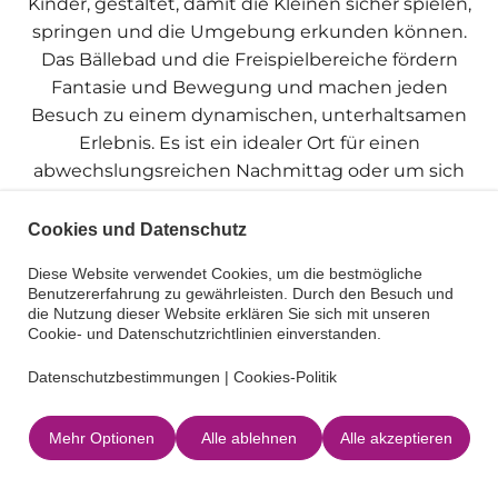
Kinder
, gestaltet, damit die Kleinen sicher spielen,
springen und die Umgebung erkunden können.
Das Bällebad und die Freispielbereiche fördern
Fantasie und Bewegung und machen jeden
Besuch zu einem dynamischen, unterhaltsamen
Erlebnis. Es ist ein idealer Ort für einen
abwechslungsreichen Nachmittag oder um sich
mit anderen Familien zu treffen.
Cookies und Datenschutz
Darüber hinaus zeichnet sich Sa Jungla dadurch
Diese Website verwendet Cookies, um die bestmögliche
aus, dass es ein Ort ist, der auf die Ausrichtung von
Benutzererfahrung zu gewährleisten. Durch den Besuch und
Geburtstagsfeiern und Kinderfesten
spezialisiert ist.
die Nutzung dieser Website erklären Sie sich mit unseren
Es werden individuell gestaltete Partys organisiert,
Cookie- und Datenschutzrichtlinien einverstanden.
die Spaß, festliche Atmosphäre und Komfort für die
Datenschutzbestimmungen
|
Cookies-Politik
Eltern garantieren. Wenn Sie einen praktischen und
einladenden Ort für den Kindergeburtstag suchen,
Mehr Optionen
Alle ablehnen
Alle akzeptieren
bietet Sa Jungla alles, damit die Feier einfach und
besonders wird.