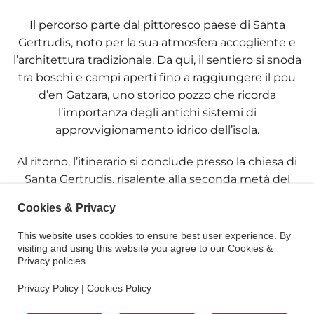
Il percorso parte dal pittoresco paese di
Santa
Gertrudis
, noto per la sua atmosfera accogliente e
l’architettura tradizionale. Da qui, il sentiero si snoda
tra boschi e campi aperti fino a raggiungere il
pou
d’en Gatzara
, uno storico pozzo che ricorda
l’importanza degli antichi sistemi di
approvvigionamento idrico dell’isola.
Al ritorno, l’itinerario si conclude presso la
chiesa di
Santa Gertrudis,
risalente alla seconda metà del
XVIII secolo e offre un’occasione perfetta per
Cookies & Privacy
conoscere un piccolo frammento del patrimonio
culturale ibizenco.
This website uses cookies to ensure best user experience. By
visiting and using this website you agree to our Cookies &
Privacy policies.
Ideale per chi cerca una fuga tranquilla tra natura e
cultura.
Privacy Policy
|
Cookies Policy