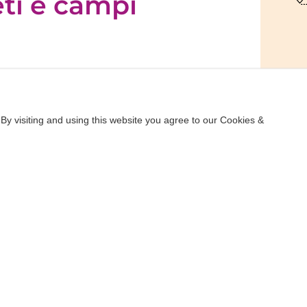
eti e campi
ndono questo itinerario circolare
 scoprire il cuore verde di Ibiza a un ritmo
By visiting and using this website you agree to our Cookies &
R
Gertrudis
, uno degli angoli più autentici e
rso di un vecchio alveo fluviale, facilmente
che cresce lungo entrambi i lati del
dolci zone boschive
, dove il silenzio è
rtrudis
, costruita nel XVIII secolo, che
er unire natura, storia e una merenda in