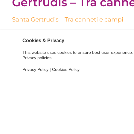
Gertrudis – Tra cann
Santa Gertrudis – Tra canneti e campi
I suoi soli
5,9 km
di percorso e la
difficoltà bassa
, re
Cookies & Privacy
un'occasione perfetta per divertirsi in famiglia e per
rilassato.
This website uses cookies to ensure best user experience. 
Privacy policies.
La passeggiata inizia nel pittoresco paese di
Santa 
accoglienti dell’isola. Da qui, l’itinerario segue il co
Privacy Policy
|
Cookies Policy
riconoscibile dalla rigogliosa vegetazione di canne 
sentiero. Il percorso continua tra
campi coltivati e 
interrotto solo dal canto degli uccelli.
La camminata termina presso la
chiesa
di Santa Ge
rinnova il benvenuto nel centro del paese. Ideale p
famiglia in uno dei suoi ameni bar all'aperto.