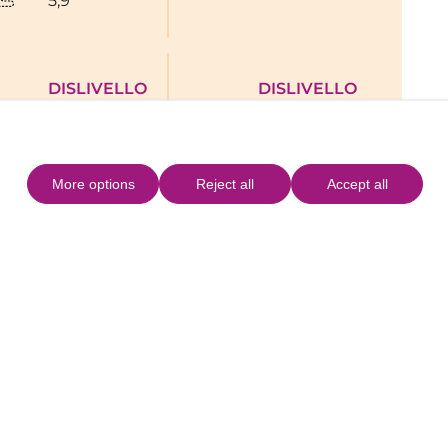
5,9
DISLIVELLO
DISLIVELLO
IN
IN
SALITA
DISCESA
More options
Reject all
Accept all
uta
+
−