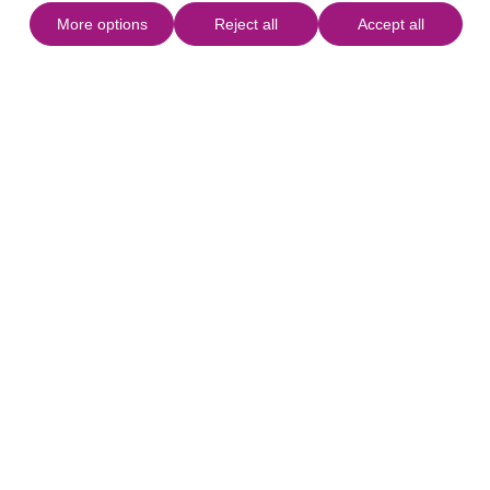
More options
Reject all
Accept all
+
−
Leaflet
|
©
OpenStreetMap