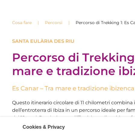
Cosa fare
Percorsi
Percorso di Trekking 1: Es C
SANTA EULÀRIA DES RIU
Percorso di Trekking 
mare e tradizione ib
Es Canar – Tra mare e tradizione ibizenca
Questo itinerario circolare di
11 chilometri
combina il
dell’entroterra di Ibiza in un percorso ideale per f
dai 12 anni
. Possiede una
difficoltà media
ed è perfe
passeggiata variegata, senza fretta e ricca di cose d
Cookies & Privacy