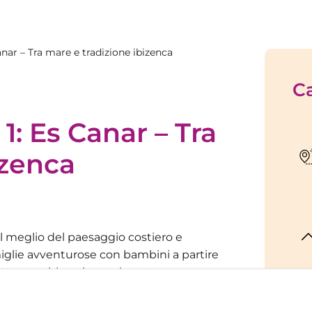
anar – Tra mare e tradizione ibizenca
Ca
1: Es Canar – Tra
izenca
 meglio del paesaggio costiero e
amiglie avventurose con
bambini a partire
tto per chi vuole sperimentare una
a scoprire.
R