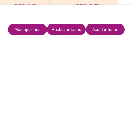
DESNIVEL
DESNIVEL
SUBIDA
BAJADA
Más opciones
Rechazar todas
Aceptar todas
uta
+
−