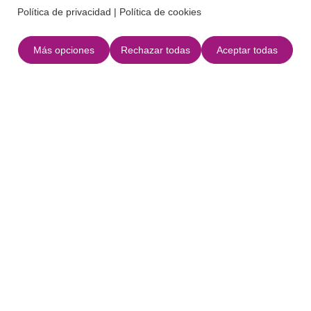
Volver
Política de privacidad
|
Política de cookies
Más opciones
Rechazar todas
Aceptar todas
Servicios
Localización
+
−