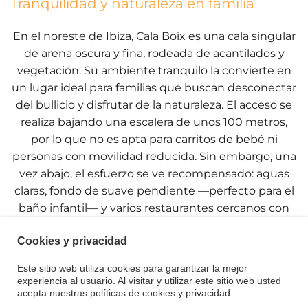
Tranquilidad y naturaleza en familia
En el noreste de Ibiza, Cala Boix es una cala singular
de arena oscura y fina, rodeada de acantilados y
vegetación. Su ambiente tranquilo la convierte en
un lugar ideal para familias que buscan desconectar
del bullicio y disfrutar de la naturaleza. El acceso se
realiza bajando una escalera de unos 100 metros,
por lo que no es apta para carritos de bebé ni
personas con movilidad reducida. Sin embargo, una
vez abajo, el esfuerzo se ve recompensado: aguas
claras, fondo de suave pendiente —perfecto para el
baño infantil— y varios restaurantes cercanos con
cocina ibicenca tradicional.
Cookies y privacidad
Una opción auténtica para pasar un día diferente en
familia, combinando mar, paisaje y sabor local.
Este sitio web utiliza cookies para garantizar la mejor
experiencia al usuario. Al visitar y utilizar este sitio web usted
acepta nuestras políticas de cookies y privacidad.