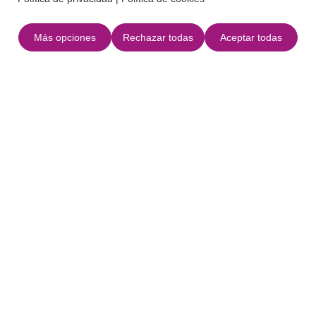
Balones, palas de playa, red de voleibol y
material de esnórquel.
Más opciones
Rechazar todas
Aceptar todas
Ubicación
+
−