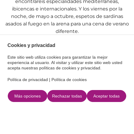
encontraréis especialidades mediterráneas,
ibicencas e internacionales. Y los viernes por la
noche, de mayo a octubre, espetos de sardinas
asados al fuego en la arena para una cena de verano
diferente.
Cookies y privacidad
Servicios
Este sitio web utiliza cookies para garantizar la mejor
experiencia al usuario. Al visitar y utilizar este sitio web usted
Parque infantil
acepta nuestras políticas de cookies y privacidad.
Política de privacidad
|
Política de cookies
Menu especial niños
Tronas
Más opciones
Rechazar todas
Aceptar todas
Alzador