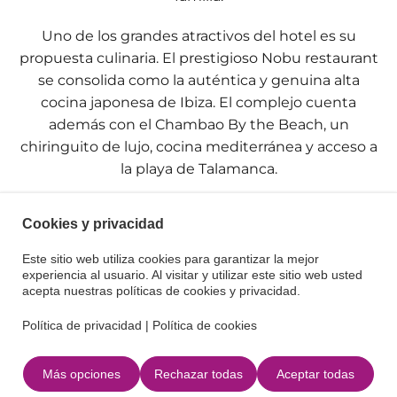
Uno de los grandes atractivos del hotel es su
propuesta culinaria. El prestigioso Nobu restaurant
se consolida como la auténtica y genuina alta
cocina japonesa de Ibiza. El complejo cuenta
además con el Chambao By the Beach, un
chiringuito de lujo, cocina mediterránea y acceso a
la playa de Talamanca.
El hotel dispone de un completo gimnasio, un spa,
Cookies y privacidad
el relajante Ibiza Bay Spa by Six Senses, con
tratamientos y productos exclusivos. También
Este sitio web utiliza cookies para garantizar la mejor
cuenta con dos piscinas: una para adultos con DJ y
experiencia al usuario. Al visitar y utilizar este sitio web usted
acepta nuestras políticas de cookies y privacidad.
ambiente relajado y la otra para familias
Política de privacidad
|
Política de cookies
Para las familias, Nobu Ibiza Bay ofrece servicios
especialmente pensados para los más pequeños. Su
Más opciones
Rechazar todas
Aceptar todas
Kids Club con actividades infantiles, espacios de