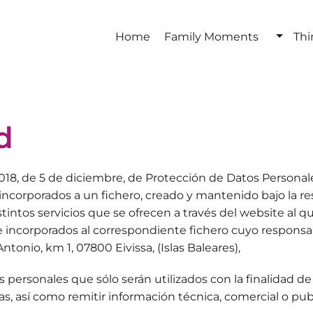
Home
Family Moments
Thi
d
8, de 5 de diciembre, de Protección de Datos Personales 
corporados a un fichero, creado y mantenido bajo la resp
stintos servicios que se ofrecen a través del website al q
 e incorporados al correspondiente fichero cuyo resp
ntonio, km 1, 07800 Eivissa, (Islas Baleares),
personales que sólo serán utilizados con la finalidad de g
as, así como remitir información técnica, comercial o publi