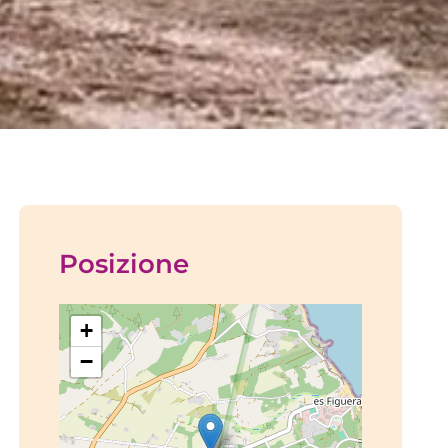
Posizione
+
−