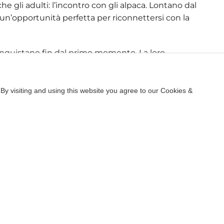
he gli adulti: l’incontro con gli alpaca. Lontano dal
 un’opportunità perfetta per riconnettersi con la
 conquistano fin dal primo momento. La loro
agire fanno sì che i bambini si sentano a proprio agio
mmi che uniscono il divertimento all'apprendimento:
ali, scoprono come prendersene cura e godono di una
By visiting and using this website you agree to our Cookies &
e insieme a loro, dar loro da mangiare o semplicemente
a lungo impresso nella memoria. Per i genitori è
re fiato dalla frenesia quotidiana, mentre guardano
.
 chi desidera sperimentare un’Ibiza diversa, più
isa in famiglia. Perché a volte i ricordi migliori non
omenti vissuti insieme.