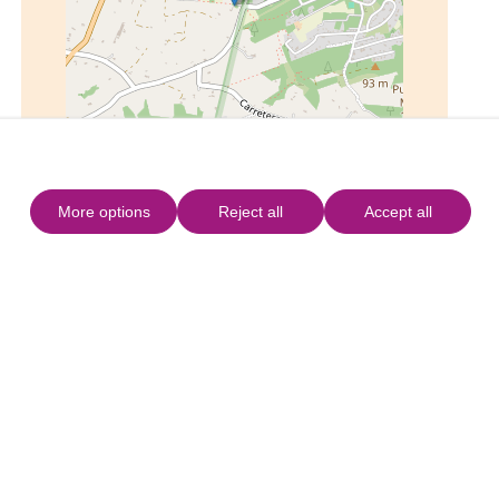
Leaflet
|
©
OpenStreetMap
More options
Reject all
Accept all
Contatti
E-mail
Telefono
Web