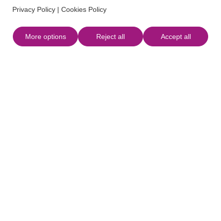
Privacy Policy
|
Cookies Policy
Dettagli
More options
Reject all
Accept all
Data di inizio
17 Settembre 2026
Data di fine
17 Settembre 2026