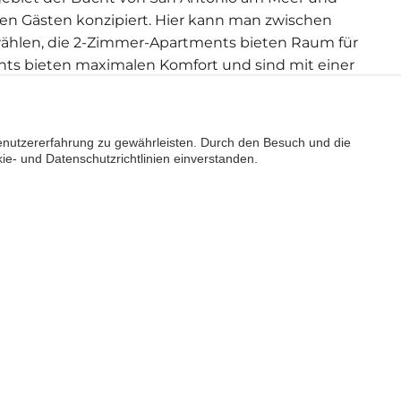
en Gästen konzipiert. Hier kann man zwischen
ählen, die 2-Zimmer-Apartments bieten Raum für
nts bieten maximalen Komfort und sind mit einer
lexibilität garantiert, wenn es darum geht, die
iera besitzt einen Poolbereich und ein von
ationsprogramm. Die Anlage gehört zum Hotel Vibra
nutzererfahrung zu gewährleisten. Durch den Besuch und die
Hotelleistungen, z.B. kann man „All inclusive“
ie- und Datenschutzrichtlinien einverstanden.
, Getränke und Snacks.
rmädchen