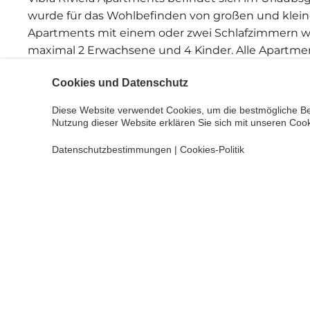
wurde für das Wohlbefinden von großen und klein
Apartments mit einem oder zwei Schlafzimmern w
maximal 2 Erwachsene und 4 Kinder. Alle Apartme
Küche ausgestattet, was Familien die gewünschte F
Cookies und Datenschutz
Mahlzeiten zu organisieren. Vibra Apartamentos Riv
Animateuren geleitetes Unterhaltungs- und Anim
Diese Website verwendet Cookies, um die bestmögliche Be
Riviera, daher haben die Gäste auch Zugang zu den 
Nutzung dieser Website erklären Sie sich mit unseren Cook
buchen und hat damit freien Zugriff auf das Buffet
Datenschutzbestimmungen
|
Cookies-Politik
Dienstleistungen
Sportbereich
Wiege
Zusätzliche Aktivitäten
Kinde
Schwimmbad