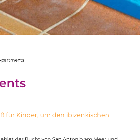
 Apartments
ments
aß für Kinder, um den ibizenkischen
sgebiet der Bucht von San Antonio am Meer und