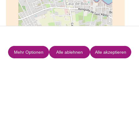
Leaflet
|
©
OpenStreetMap
Mehr Optionen
Alle ablehnen
Alle akzeptieren
Kontakt
E-mail
Telefon
Web