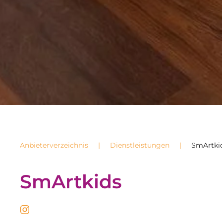
Anbieterverzeichnis
Dienstleistungen
SmArtki
SmArtkids