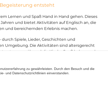
d Begeisterung entsteht
an dem Lernen und Spaß Hand in Hand gehen. Dieses
 Jahren und bietet Aktivitäten auf Englisch an, die
hen und bereichernden Erlebnis machen.
– durch Spiele, Lieder, Geschichten und
en Umgebung. Die Aktivitäten sind altersgerecht
lbstvertrauen, während die Kinder Spaß haben und
ops wie Kochen, Kunst oder Bewegungsausdruck an
nutzererfahrung zu gewährleisten. Durch den Besuch und die
ie- und Datenschutzrichtlinien einverstanden.
ische Weise entwickeln. Während der Schulferien
llen Programme zurückgreifen, bei denen
 Gruppendynamiken und Erlebnissen in Kontakt mit
nen Ruhe und Vertrauen vermittelt, da die Kinder sich