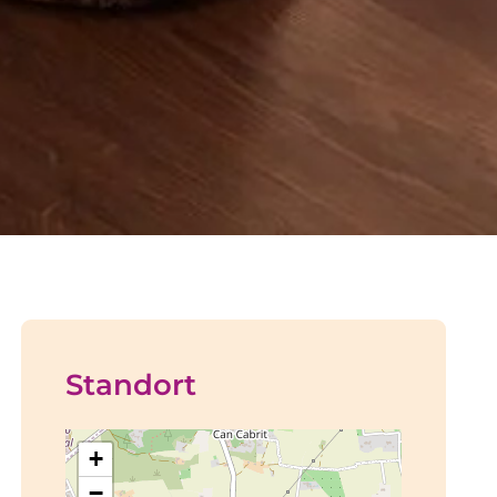
Standort
+
−