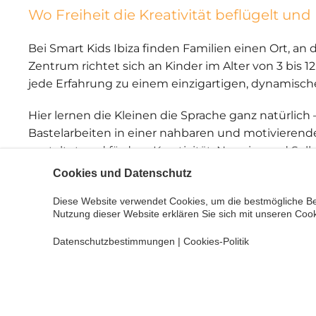
Wo Freiheit die Kreativität beflügelt un
Bei Smart Kids Ibiza finden Familien einen Ort, 
Zentrum richtet sich an Kinder im Alter von 3 bis 12
jede Erfahrung zu einem einzigartigen, dynamisc
Hier lernen die Kleinen die Sprache ganz natürlich 
Bastelarbeiten in einer nahbaren und motivierend
gestaltet und fördern Kreativität, Neugier und Se
neue Freunde finden.
Cookies und Datenschutz
Smart Kids bietet außerdem thematische Worksh
Diese Website verwendet Cookies, um die bestmögliche Be
Nutzung dieser Website erklären Sie sich mit unseren Cook
– ideal, damit Kinder ihre Fähigkeiten auf spieler
können Familien auf die Sommercamps und spezie
Datenschutzbestimmungen
|
Cookies-Politik
pädagogische Aktivitäten mit Spielen im Freien,
der Natur der Insel kombiniert werden.
Für Eltern ist Smart Kids die perfekte Wahl, die ih